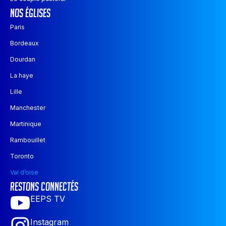
nos églises
Paris
Bordeaux
Dourdan
La haye
Lille
Manchester
Martinique
Rambouillet
Toronto
Val d’oise
restons connectés
EEPS TV
Instagram